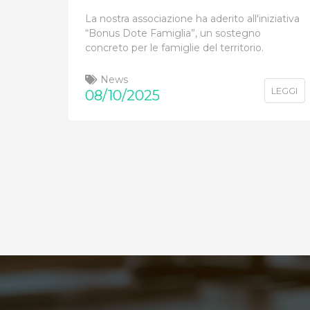
La nostra associazione ha aderito all'iniziativa
“Bonus Dote Famiglia”, un sostegno
concreto per le famiglie del territorio.
News
LEGGI
08/10/2025