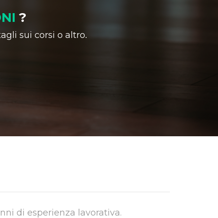
NI
?
gli sui corsi o altro.
nni di esperienza lavorativa.