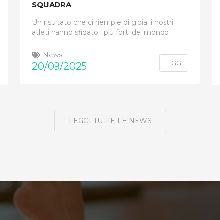
SQUADRA
Un risultato che ci riempie di gioia: i nostri
atleti hanno sfidato i più forti del mondo
News
LEGGI
20/09/2025
LEGGI TUTTE LE NEWS