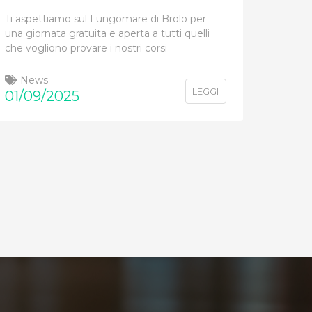
Ti aspettiamo sul Lungomare di Brolo per
una giornata gratuita e aperta a tutti quelli
che vogliono provare i nostri corsi
News
LEGGI
01/09/2025