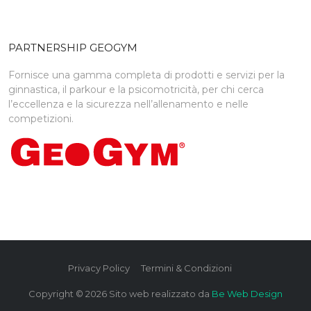
PARTNERSHIP GEOGYM
Fornisce una gamma completa di prodotti e servizi per la
ginnastica, il parkour e la psicomotricità, per chi cerca
l’eccellenza e la sicurezza nell’allenamento e nelle
competizioni.
Privacy Policy
Termini & Condizioni
Copyright ©
2026
Sito web realizzato da
Be Web Design